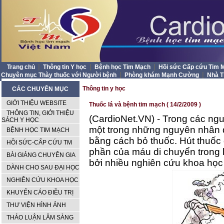
|
|
|
Trang chủ
Thông tin Y học
Bệnh học Tim Mạch
Hồi sức Cấp cứu Tim
|
|
Chuyên mục Thày thuốc với Người bệnh
Phòng khám Mạnh Cường
Nhà 
Thông tin y học
CÁC CHUYÊN MỤC
GIỚI THIỆU WEBSITE
Thuốc lá và bệnh tim mạch ( 14/2/2009 )
THÔNG TIN, GIỚI THIỆU
(CardioNet.VN) - Trong các ngu
SÁCH Y HỌC
một trong những nguyên nhân 
BỆNH HỌC TIM MẠCH
bằng cách bỏ thuốc. Hút thuốc
HỒI SỨC-CẤP CỨU TM
phần của máu di chuyển trong
BÀI GIẢNG CHUYÊN GIA
bởi nhiều nghiên cứu khoa học
DÀNH CHO SAU ĐẠI HỌC
NGHIÊN CỨU KHOA HỌC
KHUYẾN CÁO ĐIỀU TRỊ
THƯ VIỆN HÌNH ẢNH
THẢO LUẬN LÂM SÀNG