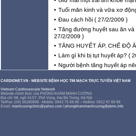
•
Giữ mãi một trái tim khỏe mạ
•
Tuổi mãn kinh và vữa xơ độ
•
Đau cách hồi
( 27/2/2009 )
•
Tăng đường huyết sau ăn và 
27/2/2009 )
•
TĂNG HUYẾT ÁP, CHẾ ĐỘ 
•
Làm gì khi bị tụt huyết áp?
( 2
•
Người bệnh tăng huyết áp nên 
CARDIONET.VN - WEBSITE BỆNH HỌC TIM MẠCH TRỰC TUYẾN VIỆT NAM
Vietnam Cardiovascular Network
Website chính thức của PHÒNG KHÁM MẠNH CƯỜNG
Địa chỉ: 68, ngõ 41/27, Phố Vọng, Hai Bà Trưng, Hà Nội
Tel/Fax: (04) 36280808 - Mobile: 0943 75 68 68 – Hotline: 0912 97 66 88
Email:
manhcuongclinic@yahoo.com
/
phongkhammanhcuong@pkmc.info