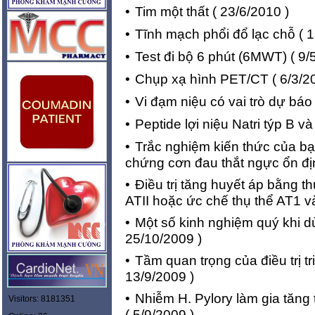
•
Tim một thất
( 23/6/2010 )
•
Tĩnh mạch phổi đổ lạc chỗ
( 1
•
Test đi bộ 6 phút (6MWT)
( 9/
•
Chụp xạ hình PET/CT
( 6/3/2
•
Vi đạm niệu có vai trò dự báo
•
Peptide lợi niệu Natri týp B và
•
Trắc nghiệm kiến thức của bạn
chứng cơn đau thắt ngực ổn đị
•
Điều trị tăng huyết áp bằng 
ATII hoặc ức chế thụ thể AT1 v
•
Một số kinh nghiệm quý khi dù
25/10/2009 )
•
Tầm quan trọng của điều trị t
13/9/2009 )
•
Nhiễm H. Pylory làm gia tăng 
Visitors: 8181351
( 5/9/2009 )