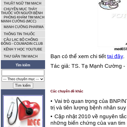
THUẬT NGỮ TIM MẠCH
CHUYÊN MỤC THÀY
THUỐC VỚI NGƯỜI BỆNH
PHÒNG KHÁM TIM MẠCH
MẠNH CƯỜNG (MCC)
MẠNH CƯỜNG PHARMA
THÔNG TIN THUỐC
CÂU LẠC BỘ CHỐNG
ĐÔNG - COUMADIN CLUB
KÊNH Y HỌC YOUTUBE
Bạn có thể xem chi tiết
tại đây
.
THƯ GIÃN TIM MẠCH
Tác giả: TS. Tạ Mạnh Cường -
Tìm kiếm
Các chuyên đề khác
•
Vai trò quan trọng của BNP/
trị và tiên lượng bệnh nhân suy
•
Cập nhật 2010 về nguyên tắc c
những biến chứng của van tim