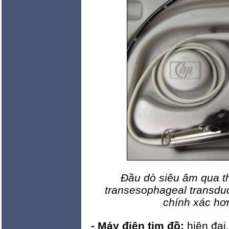
Đầu dò
siêu âm
qua t
transesophageal transduc
chính xác hơ
- Máy điện tim đồ:
hiện đại,