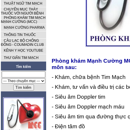
THUẬT NGỮ TIM MẠCH
CHUYÊN MỤC THÀY
THUỐC VỚI NGƯỜI BỆNH
PHÒNG KHÁM TIM MẠCH
MẠNH CƯỜNG (MCC)
MẠNH CƯỜNG PHARMA
THÔNG TIN THUỐC
CÂU LẠC BỘ CHỐNG
ĐÔNG - COUMADIN CLUB
KÊNH Y HỌC YOUTUBE
THƯ GIÃN TIM MẠCH
Phòng khám Mạnh Cường MC
môn sau:
Tìm kiếm
- Khám, chữa bệnh Tim Mạch
- Khám, tư vấn và điều trị các
- Siêu âm Doppler tim
- Siêu âm Doppler mạch máu
- Siêu âm tim qua đường thực 
- Điện tâm đồ