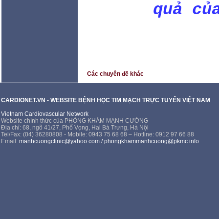
quả củ
Các chuyên đề khác
CARDIONET.VN - WEBSITE BỆNH HỌC TIM MẠCH TRỰC TUYẾN VIỆT NAM
Vietnam Cardiovascular Network
Website chính thức của PHÒNG KHÁM MẠNH CƯỜNG
Địa chỉ: 68, ngõ 41/27, Phố Vọng, Hai Bà Trưng, Hà Nội
Tel/Fax: (04) 36280808 - Mobile: 0943 75 68 68 – Hotline: 0912 97 66 88
Email:
manhcuongclinic@yahoo.com
/
phongkhammanhcuong@pkmc.info