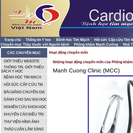
|
|
|
Trang chủ
Thông tin Y học
Bệnh học Tim Mạch
Hồi sức Cấp cứu Tim
|
|
Chuyên mục Thày thuốc với Người bệnh
Phòng khám Mạnh Cường
Nhà 
Hoạt động chuyên môn
CÁC CHUYÊN MỤC
GIỚI THIỆU WEBSITE
Những hoạt động chuyên môn của Phòng khám 
THÔNG TIN, GIỚI THIỆU
Manh Cuong Clinic (MCC)
SÁCH Y HỌC
BỆNH HỌC TIM MẠCH
HỒI SỨC-CẤP CỨU TM
BÀI GIẢNG CHUYÊN GIA
DÀNH CHO SAU ĐẠI HỌC
NGHIÊN CỨU KHOA HỌC
KHUYẾN CÁO ĐIỀU TRỊ
THƯ VIỆN HÌNH ẢNH
THẢO LUẬN LÂM SÀNG