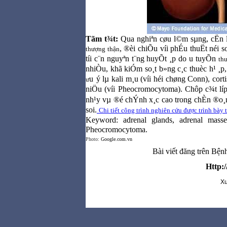
Tãm t¾t:
Qua nghiªn cøu l©m sµng, cËn
, ®èi chiÕu víi phÉu thuËt néi 
thượng thận
tíi c¨n nguyªn t¨ng huyÕt ¸p do u tuyÕn
thư
nhiÒu, khã kiÓm so¸t b»ng c¸c thuèc h¹ ¸p
u
ý lµ kali m¸u (víi héi chøng Conn), cor
ư
niÖu (víi Pheocromocytoma). Chôp c¾t lí
nh¹y vµ ®é chÝnh x¸c cao trong chÈn ®o
soi.
Chi tiết công trình nghiên cứu được trình bày t
Keyword: adrenal glands, adrenal masse
Pheocromocytoma.
Photo:
Google.com.vn
Bài viết đăng trên Bệ
Http:
Xu