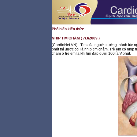
Phổ biến kiến thức
NHỊP TIM CHẬM ( 7/3/2009 )
(CardioNet.VN) - Tim của người trưởng thành lúc ng
phút thì được coi là nhịp tim chậm. Trẻ em có nhịp t
chậm ở trẻ em là khi tim đập dưới 100 lần/ phút.