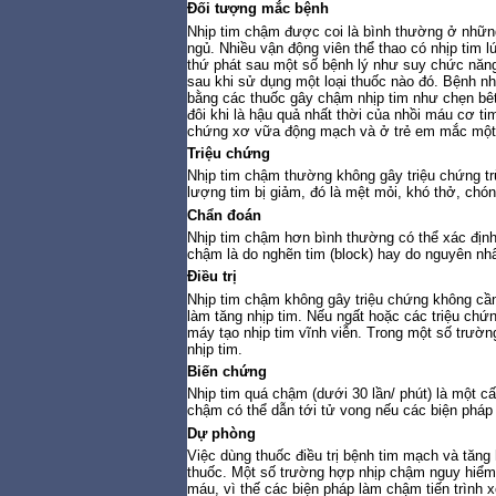
Đối tượng mắc bệnh
Nhịp tim chậm được coi là bình thường ở những 
ngủ. Nhiều vận động viên thể thao có nhịp tim lú
thứ phát sau một số bệnh lý như suy chức năng
sau khi sử dụng một loại thuốc nào đó. Bệnh nh
bằng các thuốc gây chậm nhịp tim như chẹn bêt
đôi khi là hậu quả nhất thời của nhồi máu cơ 
chứng xơ vữa động mạch và ở trẻ em mắc một 
Triệu chứng
Nhịp tim chậm thường không gây triệu chứng trừ
lượng tim bị giảm, đó là mệt mỏi, khó thở, chó
Chẩn đoán
Nhịp tim chậm hơn bình thường có thể xác định
chậm là do nghẽn tim (block) hay do nguyên nh
Điều trị
Nhịp tim chậm không gây triệu chứng không cần 
làm tăng nhịp tim. Nếu ngất hoặc các triệu ch
máy tạo nhịp tim vĩnh viễn. Trong một số trườ
nhịp tim.
Biến chứng
Nhịp tim quá chậm (dưới 30 lần/ phút) là một cấ
chậm có thể dẫn tới tử vong nếu các biện pháp 
Dự phòng
Việc dùng thuốc điều trị bệnh tim mạch và tăng
thuốc. Một số trường hợp nhịp chậm nguy hiểm 
máu, vì thế các biện pháp làm chậm tiến trình