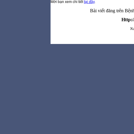
Mời bạn xem chi tiết
tại đây
.
Bài viết đăng trên Bệ
Http:
Xu