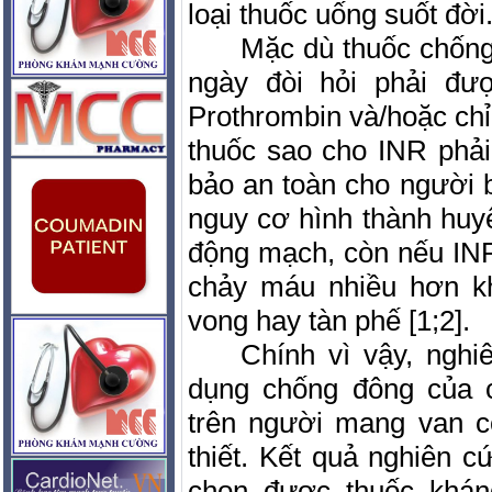
loại thuốc uống suốt đời
Mặc dù thuốc chống
ngày đòi hỏi phải đượ
Prothrombin và/hoặc chỉ
thuốc sao cho INR phải
bảo an toàn cho người b
nguy cơ hình thành huyế
động mạch, còn nếu INR 
chảy máu nhiều hơn kh
vong hay tàn phế [1;2].
Chính vì vậy, nghi
dụng chống đông của c
trên người mang van c
thiết. Kết quả nghiên c
chọn được thuốc kháng