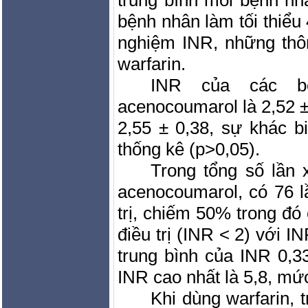
bệnh nhân làm tối thiểu 
nghiệm INR, những thô
warfarin.
INR của các bệ
acenocoumarol là 2,52 ± 
2,55 ± 0,38, sự khác bi
thống kê (p>0,05).
Trong tổng số lần 
acenocoumarol, có 76 
trị, chiếm 50% trong đó
điều trị (INR < 2) với I
trung bình của INR 0,3
INR cao nhất là 5,8, mức
Khi dùng warfarin, t