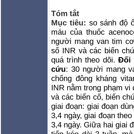
Tóm tắt
Mục tiêu:
so sánh độ 
máu của thuốc acenoco
người mang van tim cơ
số INR và các biến ch
quá trình theo dõi.
Đối
cứu
: 30 người mang v
chống đông kháng vita
INR nằm trong phạm vi đ
và các biến cố, biến c
giai đoạn: giai đoạn dù
3,4 ngày, giai đoạn theo
3,4 ngày. Giữa hai giai 
tiếp kéo dài 3 tuần, mà