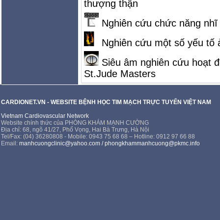
thượng thận
Nghiên cứu chức năng nhĩ t
Nghiên cứu một số yếu tố 
Siêu âm nghiên cứu hoạt độ
St.Jude Masters
CARDIONET.VN - WEBSITE BỆNH HỌC TIM MẠCH TRỰC TUYẾN VIỆT NAM
Vietnam Cardiovascular Network
Website chính thức của PHÒNG KHÁM MẠNH CƯỜNG
Địa chỉ: 68, ngõ 41/27, Phố Vọng, Hai Bà Trưng, Hà Nội
Tel/Fax: (04) 36280808 - Mobile: 0943 75 68 68 – Hotline: 0912 97 66 88
Email:
manhcuongclinic@yahoo.com
/
phongkhammanhcuong@pkmc.info