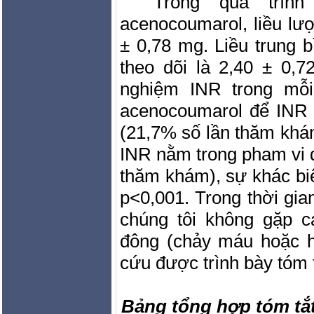
Trong quá trình
acenocoumarol, liều lượ
± 0,78 mg. Liều trung b
theo dõi là 2,40 ± 0,
nghiệm INR trong mỗi 
acenocoumarol để INR t
(21,7% số lần thăm khám
INR nằm trong pham vi đi
thăm khám), sự khác biệ
p<0,001. Trong thời gia
chúng tôi không gặp c
đông (chảy máu hoặc h
cứu được trình bày tóm 
Bảng tổng hợp tóm tắ