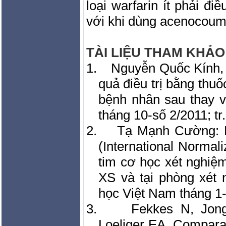
loại warfarin ít phải đi
với khi dùng acenocoum
TÀI LIỆU THAM KHẢO
1.
Nguyễn Quốc Kính,
quả điều trị bằng thu
bệnh nhân sau thay v
tháng 10-số 2/2011; tr
2.
Tạ Mạnh Cường: N
(International Norma
tim cơ học xét nghiệ
XS và tại phòng xét 
học Việt
Nam
tháng 1-
3.
Fekkes N, Jon
Loeliger EA. Comparati