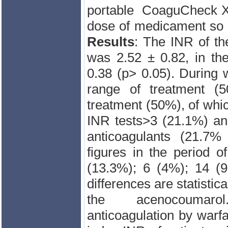
portable
CoaguCheck 
dose of medicament
so 
Results
: The INR
of
th
was
2.52
±
0.82,
in th
0.38
(
p> 0.05).
During
range of
treatment (
treatment
(50
%), of whi
INR tests
>3
(
21.1%)
an
anticoagulants
(
21.7%
figures
in the period of
(13.3
%);
6 (4
%); 1
4
(
differences
are
statistica
the
acenocouma
anticoagulation by warf