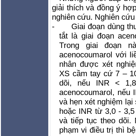
giải thích và đồng ý hợ
nghiên cứu. Nghiên cứu 
-
Giai đoạn dùng th
tắt là giai đoạn ace
Trong giai đoạn n
acenocoumarol với li
nhân được xét ngh
XS cầm tay cứ 7 – 10
dõi, nếu INR < 1,8
acenocoumarol, nếu I
và hẹn xét nghiệm lại 
hoặc INR từ 3,0 - 3,5
và tiếp tục theo dõi
phạm vi điều trị thì b