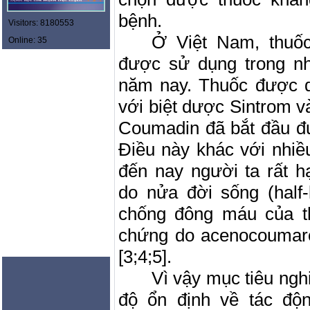
bệnh.
Visitors: 8180553
Ở Việt
Nam
, thuố
Online: 35
được sử dụng trong n
năm nay. Thuốc được d
với biệt dược Sintrom v
Coumadin đã bắt đầu đ
Điều này khác với nhiề
đến nay người ta rất 
do nửa đời sống (half-
chống đông máu của t
chứng do acenocoumaro
[3;4;5].
Vì vậy mục tiêu ngh
độ ổn định về tác độ