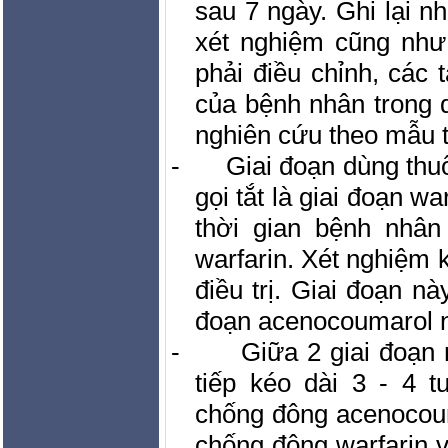
sau 7 ngày. Ghi lại n
xét nghiệm cũng như
phải điều chỉnh, các
của bệnh nhân trong q
nghiên cứu theo mẫu t
-
Giai đoạn dùng thu
gọi tắt là giai đoạn wa
thời gian bệnh nhâ
warfarin. Xét nghiệm 
điều trị. Giai đoạn n
đoạn acenocoumarol n
-
Giữa 2 giai đoạn 
tiếp kéo dài 3 - 4 t
chống đông acenocoum
chống đông warfarin v