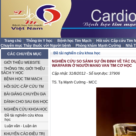
|
|
|
Trang chủ
Thông tin Y học
Bệnh học Tim Mạch
Hồi sức Cấp cứu Tim
|
|
Chuyên mục Thày thuốc với Người bệnh
Phòng khám Mạnh Cường
Nhà 
Đề tài nghiên cứu khoa học
CÁC CHUYÊN MỤC
NGHIÊN CỨU SO SÁNH SỰ ỔN ĐỊNH VỀ TÁC
GIỚI THIỆU WEBSITE
WARFARIN Ở NGƯỜI MANG VAN TIM CƠ HỌC
THÔNG TIN, GIỚI THIỆU
SÁCH Y HỌC
Cập nhật: 31/8/2012 - Số lượt đọc: 37906
BỆNH HỌC TIM MẠCH
TS. Tạ Mạnh Cường - MCC
HỒI SỨC-CẤP CỨU TM
BÀI GIẢNG CHUYÊN GIA
DÀNH CHO SAU ĐẠI HỌC
NGHIÊN CỨU KHOA HỌC
Đề tài nghiên cứu khoa
học
Luận văn - Luận án
KHUYẾN CÁO ĐIỀU TRỊ