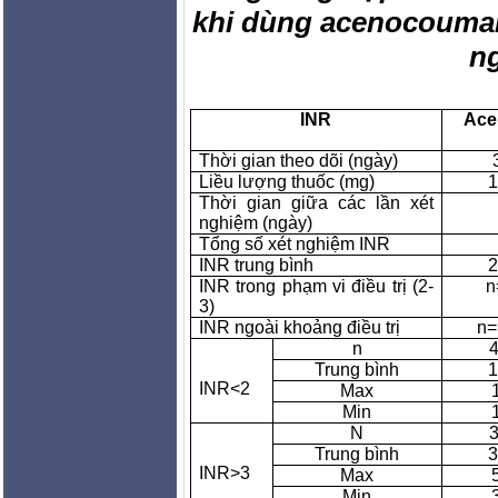
khi dùng acenocoumaro
n
INR
Ace
Thời gian theo dõi (ngày)
Liều lượng thuốc (mg)
1
Thời gian giữa các lần xét
nghiệm (ngày)
Tổng số xét nghiệm INR
INR trung bình
2
INR trong phạm vi điều trị (2-
n
3)
INR ngoài khoảng điều trị
n=
n
4
Trung bình
1
INR<2
Max
Min
N
3
Trung bình
3
INR>3
Max
Min