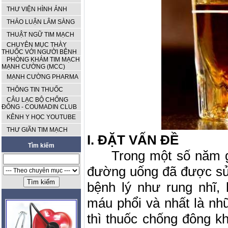
THƯ VIỆN HÌNH ẢNH
THẢO LUẬN LÂM SÀNG
THUẬT NGỮ TIM MẠCH
CHUYÊN MỤC THÀY
THUỐC VỚI NGƯỜI BỆNH
PHÒNG KHÁM TIM MẠCH
MẠNH CƯỜNG (MCC)
MẠNH CƯỜNG PHARMA
THÔNG TIN THUỐC
CÂU LẠC BỘ CHỐNG
ĐÔNG - COUMADIN CLUB
KÊNH Y HỌC YOUTUBE
THƯ GIÃN TIM MẠCH
I.
ĐẶT VẤN ĐỀ
Tìm kiếm
Trong một số năm 
đường uống đã được sử 
bệnh lý như rung nhĩ, 
máu phổi và nhất là n
thì thuốc chống đông k