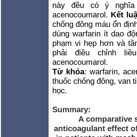
này đều có ý nghĩa
acenocoumarol.
Kết lu
chống đông máu ổn định
dùng warfarin ít dao 
phạm vi hẹp hơn và tần
phải điều chỉnh li
acenocoumarol.
Từ khóa
: warfarin, ac
thuốc chống đông, van t
học.
Summary:
A comparative s
anticoagulant effect 