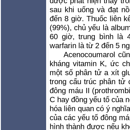
được phát hiện thấy tr
sau khi uống và đạt n
đến 8 giờ. Thuốc liên k
(99%), chủ yếu là album
60 giờ, trung bình là 
warfarin là từ 2 đến 5 ng
Acenocoumarol cũng
kháng vitamin K, ức c
một số phân tử a xít g
trong cấu trúc phân tử 
đông máu II (prothrombin
C hay đồng yếu tố của nó
hóa liên quan có ý nghĩa
của các yếu tố đông má
hình thành được nếu kh