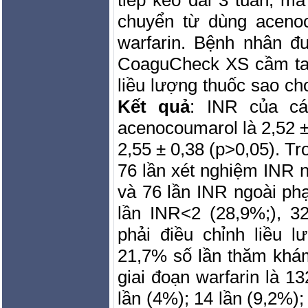
chuyển từ dùng aceno
warfarin. Bệnh nhân 
CoaguCheck XS cầm tay
liều lượng thuốc sao ch
Kết quả
: INR của cá
acenocoumarol là 2,52 ± 
2,55 ± 0,38 (p>0,05). T
76 lần xét nghiệm INR n
và 76 lần INR ngoài phạ
lần INR<2 (28,9%;), 3
phải điều chỉnh liều 
21,7% số lần thăm khám
giai đoạn warfarin là 13
lần (4%); 14 lần (9,2%);