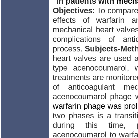
in
patients with
mecha
Objectives
: To
compar
effects
of
warfarin
a
mechanical heart valve
complications of
anti
process.
Subjects
-
Met
heart valves
are
used
a
type
acenocoumarol,
treatments
are monitore
of
anticoagulant m
acenocoumarol phage 
warfarin phage was pro
two phases
is
a
transi
during this time
, 
acenocoumarol
to
warfa