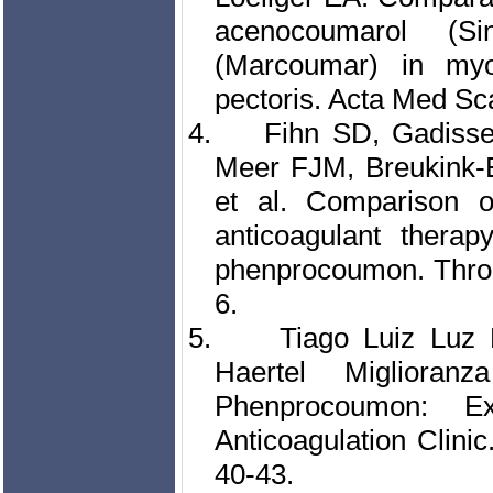
acenocoumarol (S
(Marcoumar) in myoc
pectoris. Acta Med Sc
4.
Fihn SD, Gadiss
Meer FJM, Breukink
et al. Comparison of
anticoagulant thera
phenprocoumon. Throm
6.
5.
Tiago Luiz Luz 
Haertel Miglior
Phenprocoumon: Ex
Anticoagulation Clinic
40-43.