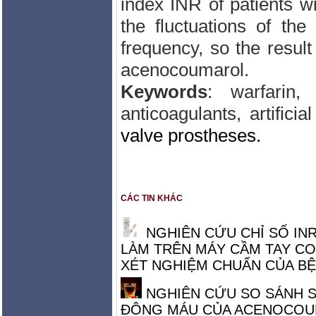
index
INR
of
patients w
the fluctuations
of the
frequency, so the result
acenocoumarol
.
Keywords
:
warfarin
anticoagulants
,
artifici
valve prostheses.
CÁC TIN KHÁC
NGHIÊN CỨU CHỈ SỐ IN
LÀM TRÊN MÁY CẦM TAY C
XÉT NGHIỆM CHUẨN CỦA BỆ
NGHIÊN CỨU SO SÁNH S
ĐÔNG MÁU CỦA ACENOCOU