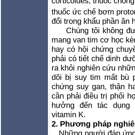
corticoides, thuốc chốn
thuốc ức chế bơm proto
đổi trong khẩu phần ăn 
Chúng tôi không đ
mang van tim cơ học kè
hay có hội chứng chuy
phải có tiết chế dinh dư
ra khỏi nghiên cứu nhữn
dõi bị suy tim mất bù p
chứng suy gan, thận h
cần phải điều trị phối 
hưởng đến tác dụng 
vitamin K.
2. Phương pháp nghi
Những người đáp ứng 