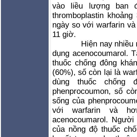
vào liều lượng ban đ
thromboplastin khoảng
ngày so với warfarin và
11 giờ.
Hiện nay nhiều 
dụng acenocoumarol. T
thuốc chống đông khán
(60%), số còn lại là wa
dùng thuốc chống 
phenprocoumon, số còn
sống của phenprocoumo
với warfarin và h
acenocoumarol. Người 
của nồng độ thuốc chố