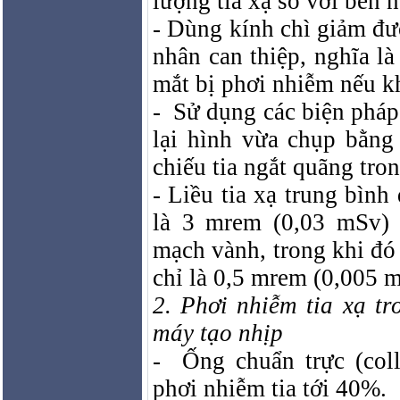
lượng tia xạ so với bên n
- Dùng kính chì giảm đ
nhân can thiệp, nghĩa l
mắt bị phơi nhiễm nếu k
-
Sử dụng các biện pháp
lại hình vừa chụp bằng
chiếu tia ngắt quãng tron
- Liều tia xạ trung bình
là 3 mrem (0,03 mSv) 
mạch vành, trong khi đó 
chỉ là 0,5 mrem (0,005 
2. Phơi nhiễm tia xạ tr
máy tạo nhịp
-
Ống chuẩn trực (col
phơi nhiễm tia tới 40%.