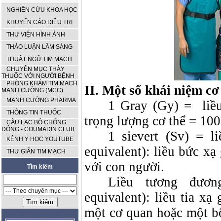
NGHIÊN CỨU KHOA HỌC
KHUYẾN CÁO ĐIỀU TRỊ
THƯ VIỆN HÌNH ẢNH
THẢO LUẬN LÂM SÀNG
THUẬT NGỮ TIM MẠCH
CHUYÊN MỤC THÀY
THUỐC VỚI NGƯỜI BỆNH
PHÒNG KHÁM TIM MẠCH
II. Một số khái niệm cơ
MẠNH CƯỜNG (MCC)
MẠNH CƯỜNG PHARMA
1 Gray (Gy) =
liề
THÔNG TIN THUỐC
trọng lượng cơ thể = 100
CÂU LẠC BỘ CHỐNG
ĐÔNG - COUMADIN CLUB
1 sievert (Sv) = l
KÊNH Y HỌC YOUTUBE
equivalent): liều bức xạ
THƯ GIÃN TIM MẠCH
với con người.
Tìm kiếm
Liều tương đương
equivalent): liều tia xạ
một cơ quan hoặc một bộ