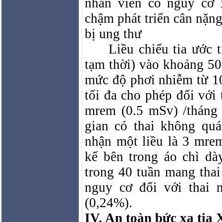
nhân viên có nguy cơ x
chậm phát triển cân nặng
bị ung thư
Liều chiếu tia ước 
tạm thời) vào khoảng 500
mức độ phơi nhiễm từ 10
tối đa cho phép đối với 
mrem (0.5 mSv) /tháng 
gian có thai không qu
nhận một liều là 3 mre
kế bên trong áo chì d
trong 40 tuần mang tha
nguy cơ đối với thai 
(0,24%).
IV. An toàn bức xạ tia