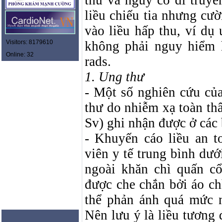
thư và nguy cơ di truyề
liều chiếu tia nhưng cư
vào liều hấp thu, ví dụ 
Visitors: 8179610
không phải nguy hiểm 
Online: 32
rads.
1. Ung thư
- Một số nghiên cứu củ
thư do nhiễm xạ toàn th
Sv) ghi nhận được ở các 
- Khuyến cáo liều an t
viên y tế trung bình dư
ngoài khăn chì quấn cổ
được che chắn bởi áo chì
thể phản ánh quá mức n
Nên lưu ý là liều tươn