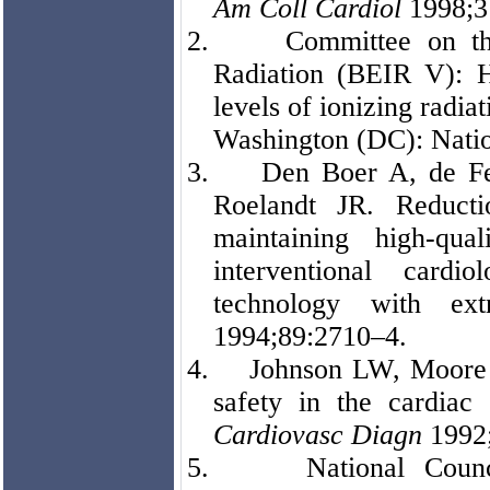
Am Coll Cardiol
1998;3
2.
Committee on th
Radiation (BEIR V): H
levels of ionizing radia
Washington (DC): Natio
3.
Den Boer A, de F
Roelandt JR. Reducti
maintaining high-qua
interventional card
technology with ex
1994;89:2710–4.
4.
Johnson LW, Moore R
safety in the cardiac 
Cardiovasc Diagn
1992
5.
National Coun