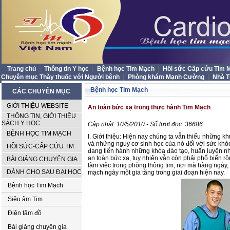
|
|
|
Trang chủ
Thông tin Y học
Bệnh học Tim Mạch
Hồi sức Cấp cứu Tim
|
|
Chuyên mục Thày thuốc với Người bệnh
Phòng khám Mạnh Cường
Nhà 
Bệnh học Tim Mạch
CÁC CHUYÊN MỤC
GIỚI THIỆU WEBSITE
An toàn bức xạ trong thực hành Tim Mạch
THÔNG TIN, GIỚI THIỆU
SÁCH Y HỌC
Cập nhật: 10/5/2010 - Số lượt đọc: 36686
BỆNH HỌC TIM MẠCH
I. Giới thiệu: Hiện nay chúng ta vẫn thiếu những 
và những nguy cơ sinh học của nó đối với sức khỏ
HỒI SỨC-CẤP CỨU TM
đang tiến hành những khóa đào tạo, huấn luyện nh
an toàn bức xạ, tuy nhiên vẫn còn phải phổ biến r
BÀI GIẢNG CHUYÊN GIA
làm việc trong phòng thông tim, nơi mà hàng ngày, 
DÀNH CHO SAU ĐẠI HỌC
mạch ngày một gia tăng trong giai đoạn hiện nay.
Bệnh học Tim Mạch
Siêu âm Tim
Điện tâm đồ
Bài giảng chuyên gia