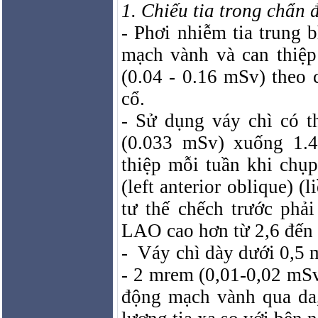
1. Chiếu tia trong chẩn 
- Phơi nhiễm tia trung
mạch vành và can thiệ
(0.04 - 0.16 mSv) theo c
cổ.
- Sử dụng váy chì có t
(0.033 mSv) xuống 1.4
thiệp mỗi tuần khi chụp
(
left anterior oblique)
(li
tư thế chếch trước phả
LAO cao hơn từ 2,6 đến 
-
Váy chì dày dưới 0,5 m
- 2 mrem (0,01-0,02 mSv
động mạch vành qua da