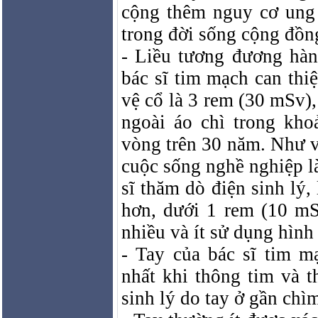
cộng thêm nguy cơ ung 
trong đời sống cộng đồn
- Liều tương đương hàn
bác sĩ tim mạch can th
vệ cổ là 3 rem (30 mSv)
ngoài áo chì trong kh
vòng trên 30 năm. Như v
cuộc sống nghề nghiệp l
sĩ thăm dò điện sinh lý
hơn, dưới 1 rem (10 mS
nhiều và ít sử dụng hình
-
Tay
của bác sĩ tim mạ
nhất khi thông tim và t
sinh lý do tay ở gần chìm