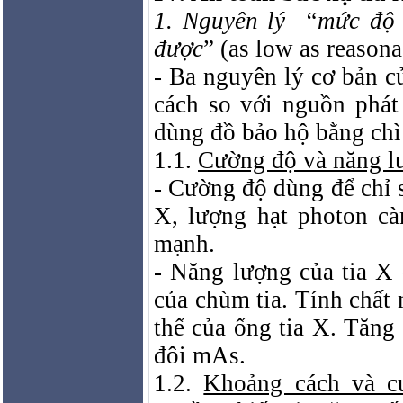
1. Nguyên lý
“mức độ 
được
” (as low as reaso
- Ba nguyên lý cơ bản c
cách so với nguồn phát 
dùng đồ bảo hộ bằng chì 
1.1.
Cường độ và năng l
- Cường độ dùng để chỉ 
X, lượng hạt photon cà
mạnh.
- Năng lượng của tia X
của chùm tia. Tính chất 
thế của ống tia X. Tăn
đôi mAs.
1.2.
Khoảng cách và c