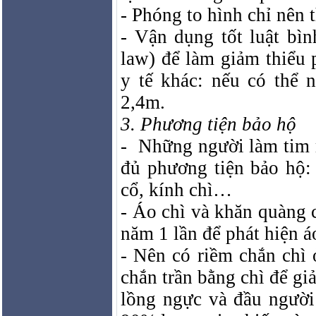
- Phóng to hình chỉ nên t
- Vận dụng tốt luật bì
law) để làm giảm thiểu 
y tế khác: nếu có thể 
2,4m.
3. Phương tiện bảo hộ
-
Những người làm tim m
đủ phương tiện bảo hộ: 
cổ, kính chì…
- Áo chì và khăn quàng c
năm 1 lần để phát hiện áo
- Nên có riềm chắn chì 
chắn trần bằng chì để gi
lồng ngực và đầu người