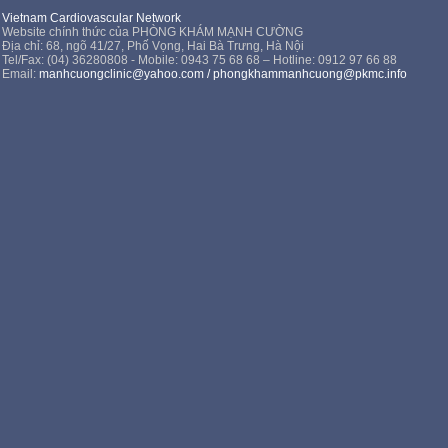
Vietnam Cardiovascular Network
Website chính thức của PHÒNG KHÁM MẠNH CƯỜNG
Địa chỉ: 68, ngõ 41/27, Phố Vọng, Hai Bà Trưng, Hà Nội
Tel/Fax: (04) 36280808 - Mobile: 0943 75 68 68 – Hotline: 0912 97 66 88
Email:
manhcuongclinic@yahoo.com
/
phongkhammanhcuong@pkmc.info