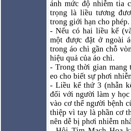
ánh mức độ nhiễm tia c
trọng là liều tương đư
trong giới hạn cho phép.
- Nếu có hai liều kế (và
một được đặt ở ngoài á
trong áo chì gần chỗ vòn
hiệu quả của áo chì.
- Trong thời gian mang t
eo cho biết sự phơi nhiễm
- Liều kế thứ 3 (nhẫn k
đối với người làm y học
vào cơ thể người bệnh 
thiệp vì tay là phần cơ 
nên dễ bị phơi nhiễm nhấ
- Hội Tim Mạch Hoa kỳ