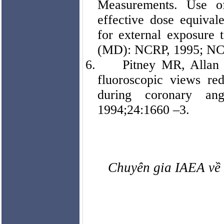
Measurements. Use of
effective dose equival
for external exposur
(MD): NCRP, 1995; NC
6.
Pitney MR, Allan
fluoroscopic views red
during coronary ang
1994;24:1660 –3.
Chuyên gia IAEA về 