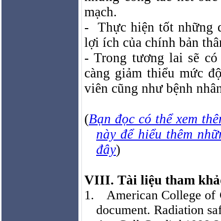
mạch.
-
Thực hiện tốt những q
lợi ích của chính bản th
- Trong tương lai sẽ c
càng giảm thiểu mức độ
viên cũng như bệnh nhâ
(
Bạn đọc có thể xem thê
này để hiểu thêm nhữ
đây
)
VIII. Tài liệu tham khả
1.
American
College
of 
document. Radiation safe