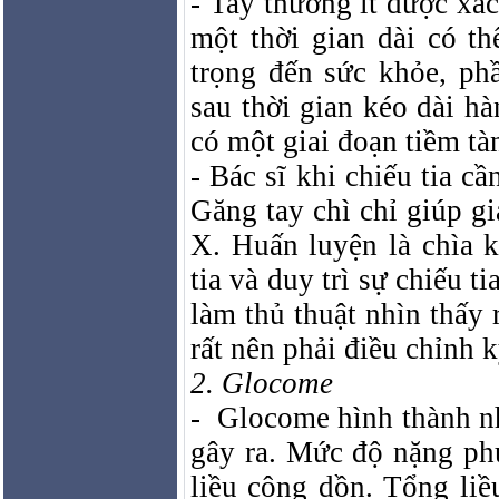
-
Tay
thường ít được xác
một thời gian dài có 
trọng đến sức khỏe, ph
sau thời gian kéo dài h
có một giai đoạn tiềm tà
- Bác sĩ khi chiếu tia c
Găng tay chì chỉ giúp 
X. Huấn luyện là chìa 
tia và duy trì sự chiếu t
làm thủ thuật nhìn thấy 
rất nên phải điều chỉnh k
2. Glocome
-
Glocome hình thành nh
gây ra. Mức độ nặng ph
liều cộng dồn. Tổng liề