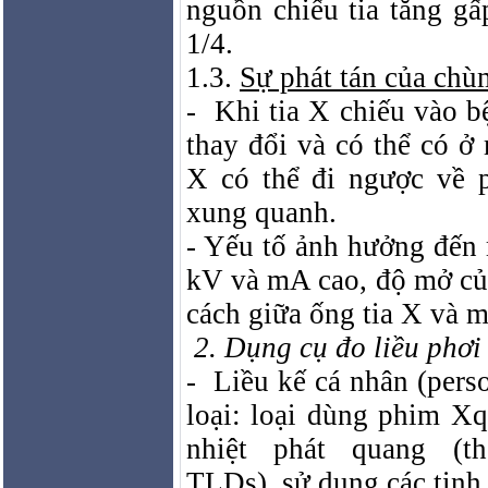
nguồn chiếu tia tăng gấ
1/4.
1.3.
Sự phát tán của chù
-
Khi tia X chiếu vào b
thay đổi và có thể có ở
X có thể đi ngược về p
xung quanh.
- Yếu tố ảnh hưởng đến 
kV và mA cao, độ mở củ
cách giữa ống tia X và m
2. Dụng cụ đo liều phơi
-
Liều kế cá nhân (pers
loại: loại dùng phim Xq
nhiệt phát quang (th
TLDs), sử dụng các tinh 