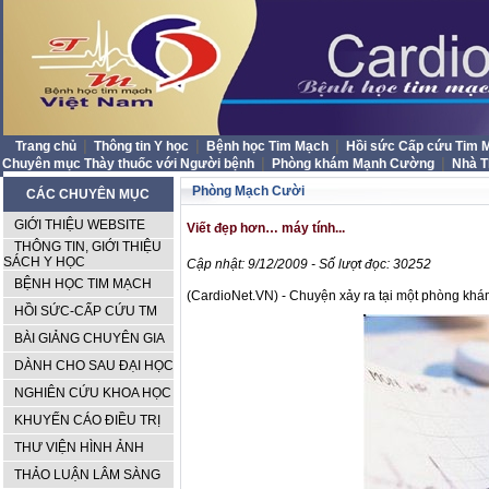
|
|
|
Trang chủ
Thông tin Y học
Bệnh học Tim Mạch
Hồi sức Cấp cứu Tim
|
|
Chuyên mục Thày thuốc với Người bệnh
Phòng khám Mạnh Cường
Nhà 
Phòng Mạch Cười
CÁC CHUYÊN MỤC
GIỚI THIỆU WEBSITE
Viết đẹp hơn… máy tính...
THÔNG TIN, GIỚI THIỆU
SÁCH Y HỌC
Cập nhật: 9/12/2009 - Số lượt đọc: 30252
BỆNH HỌC TIM MẠCH
(CardioNet.VN) - Chuyện xảy ra tại một phòng khá
HỒI SỨC-CẤP CỨU TM
BÀI GIẢNG CHUYÊN GIA
DÀNH CHO SAU ĐẠI HỌC
NGHIÊN CỨU KHOA HỌC
KHUYẾN CÁO ĐIỀU TRỊ
THƯ VIỆN HÌNH ẢNH
THẢO LUẬN LÂM SÀNG