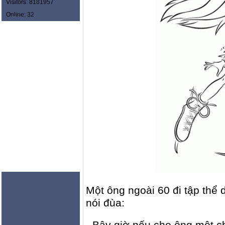
Visitors: 8181957
Online: 32
Một ông ngoài 60 đi tập thể
nói đùa:
- Bây giờ nếu cho ông một c