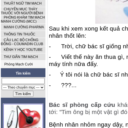
THUẬT NGỮ TIM MẠCH
CHUYÊN MỤC THÀY
THUỐC VỚI NGƯỜI BỆNH
PHÒNG KHÁM TIM MẠCH
MẠNH CƯỜNG (MCC)
MẠNH CƯỜNG PHARMA
Sau khi xem xong kết quả ch
THÔNG TIN THUỐC
nhân thốt lên:
CÂU LẠC BỘ CHỐNG
ĐÔNG - COUMADIN CLUB
-
Trời, chữ bác sĩ giống n
KÊNH Y HỌC YOUTUBE
-
Viết thế này ăn thua gì,
THƯ GIÃN TIM MẠCH
máy tính nữa đấy.
Phòng Mạch Cười
-
Ý tôi nói là chữ bác sĩ n
Tìm kiếm
-
???...
Bác sĩ phòng cấp cứu
khá
tới: "Tim ông bị một vật gì đó
Bệnh nhân nhỏm ngay dậy, nói