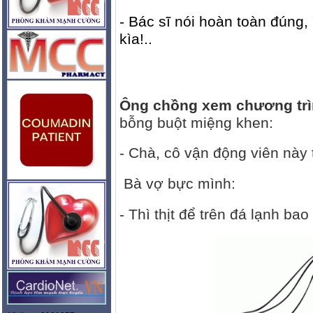
- Bác sĩ nói hoàn toàn đúng,
kìa!..
Ông chồng xem chương trìn
bỗng buột miệng khen:
- Chà, cô vận động viên này t
Bà vợ bực mình:
- Thì thịt để trên đá lạnh ba