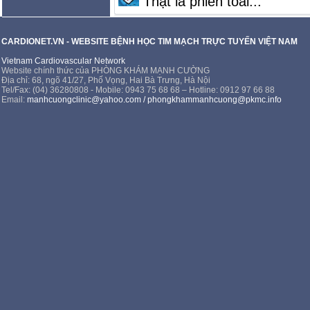
Thật là phiền toái...
CARDIONET.VN - WEBSITE BỆNH HỌC TIM MẠCH TRỰC TUYẾN VIỆT NAM
Vietnam Cardiovascular Network
Website chính thức của PHÒNG KHÁM MẠNH CƯỜNG
Địa chỉ: 68, ngõ 41/27, Phố Vọng, Hai Bà Trưng, Hà Nội
Tel/Fax: (04) 36280808 - Mobile: 0943 75 68 68 – Hotline: 0912 97 66 88
Email:
manhcuongclinic@yahoo.com
/
phongkhammanhcuong@pkmc.info