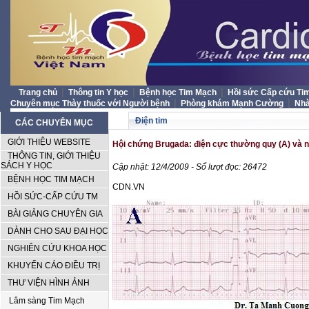
|
|
|
Trang chủ
Thông tin Y học
Bệnh học Tim Mạch
Hồi sức Cấp cứu T
|
|
Chuyên mục Thày thuốc với Người bệnh
Phòng khám Mạnh Cường
Nh
Điện tim
CÁC CHUYÊN MỤC
GIỚI THIỆU WEBSITE
Hội chứng Brugada: điện cực thường quy (A) và n
THÔNG TIN, GIỚI THIỆU
SÁCH Y HỌC
Cập nhật: 12/4/2009 - Số lượt đọc: 26472
BỆNH HỌC TIM MẠCH
CDN.VN
HỒI SỨC-CẤP CỨU TM
BÀI GIẢNG CHUYÊN GIA
DÀNH CHO SAU ĐẠI HỌC
NGHIÊN CỨU KHOA HỌC
KHUYẾN CÁO ĐIỀU TRỊ
THƯ VIỆN HÌNH ẢNH
Lâm sàng Tim Mạch