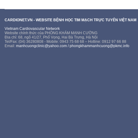
CARDIONET.VN - WEBSITE BỆNH HỌC TIM MẠCH TRỰC TUYẾN VIỆT NAM
Vietnam Cardiovascular Network
Website chính thức của PHÒNG KHÁM MẠNH CƯỜNG
Địa chỉ: 68, ngõ 41/27, Phố Vọng, Hai Bà Trưng, Hà Nội
Tel/Fax: (04) 36280808 - Mobile: 0943 75 68 68 – Hotline: 0912 97 66 88
Email:
manhcuongclinic@yahoo.com
/
phongkhammanhcuong@pkmc.info