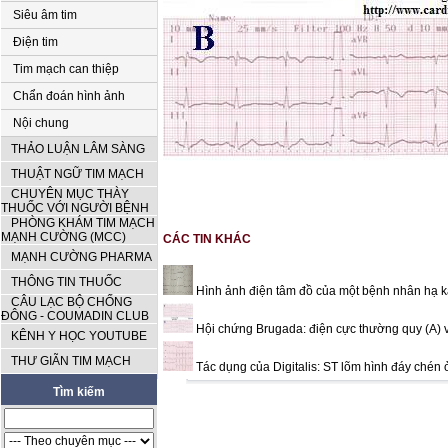
Siêu âm tim
Điện tim
Tim mạch can thiệp
Chẩn đoán hình ảnh
Nội chung
THẢO LUẬN LÂM SÀNG
THUẬT NGỮ TIM MẠCH
CHUYÊN MỤC THÀY
THUỐC VỚI NGƯỜI BỆNH
PHÒNG KHÁM TIM MẠCH
MẠNH CƯỜNG (MCC)
CÁC TIN KHÁC
MẠNH CƯỜNG PHARMA
THÔNG TIN THUỐC
Hình ảnh điện tâm đồ của một bệnh nhân hạ k
CÂU LẠC BỘ CHỐNG
ĐÔNG - COUMADIN CLUB
Hội chứng Brugada: điện cực thường quy (A) v
KÊNH Y HỌC YOUTUBE
THƯ GIÃN TIM MẠCH
Tác dụng của Digitalis: ST lõm hình đáy chén 
Tìm kiếm