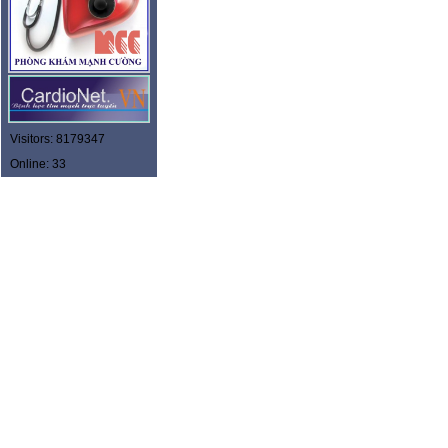
Visitors: 8179347
Online: 33