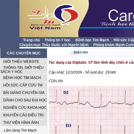
|
|
|
Trang chủ
Thông tin Y học
Bệnh học Tim Mạch
Hồi sức Cấ
|
Chuyên mục Thày thuốc với Người bệnh
Phòng khám Mạnh Cư
Điện tim
CÁC CHUYÊN MỤC
GIỚI THIỆU WEBSITE
Tác dụng của Digitalis: ST lõm hình đáy chén ở c
THÔNG TIN, GIỚI THIỆU
SÁCH Y HỌC
Cập nhật: 12/3/2009 - Số lượt đọc: 29348
BỆNH HỌC TIM MẠCH
CDN.VN
HỒI SỨC-CẤP CỨU TM
BÀI GIẢNG CHUYÊN GIA
DÀNH CHO SAU ĐẠI HỌC
NGHIÊN CỨU KHOA HỌC
KHUYẾN CÁO ĐIỀU TRỊ
THƯ VIỆN HÌNH ẢNH
Lâm sàng Tim Mạch