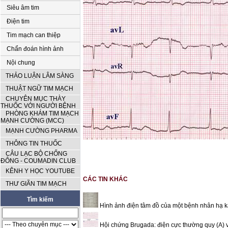
Siêu âm tim
Điện tim
Tim mạch can thiệp
Chẩn đoán hình ảnh
Nội chung
THẢO LUẬN LÂM SÀNG
THUẬT NGỮ TIM MẠCH
CHUYÊN MỤC THÀY
THUỐC VỚI NGƯỜI BỆNH
PHÒNG KHÁM TIM MẠCH
MẠNH CƯỜNG (MCC)
MẠNH CƯỜNG PHARMA
THÔNG TIN THUỐC
CÂU LẠC BỘ CHỐNG
ĐÔNG - COUMADIN CLUB
KÊNH Y HỌC YOUTUBE
CÁC TIN KHÁC
THƯ GIÃN TIM MẠCH
Tìm kiếm
Hình ảnh điện tâm đồ của một bệnh nhân hạ k
Hội chứng Brugada: điện cực thường quy (A) v