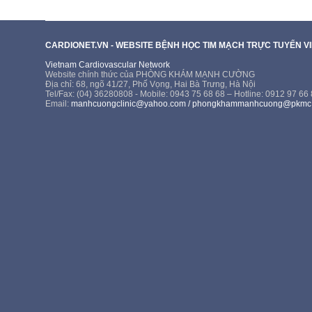
CARDIONET.VN - WEBSITE BỆNH HỌC TIM MẠCH TRỰC TUYẾN V
Vietnam Cardiovascular Network
Website chính thức của PHÒNG KHÁM MẠNH CƯỜNG
Địa chỉ: 68, ngõ 41/27, Phố Vọng, Hai Bà Trưng, Hà Nội
Tel/Fax: (04) 36280808 - Mobile: 0943 75 68 68 – Hotline: 0912 97 66
Email:
manhcuongclinic@yahoo.com
/
phongkhammanhcuong@pkmc.